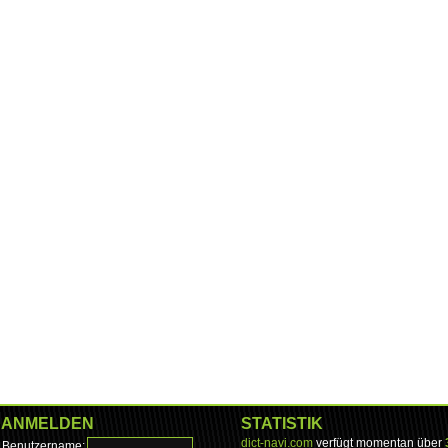
ANMELDEN
STATISTIK
dict-navi.com
verfügt momentan über
Benutzername: