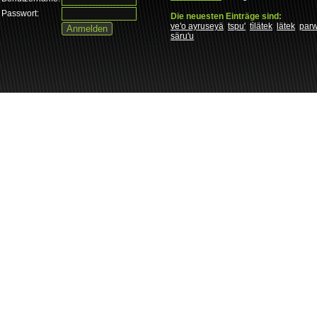
Passwort:
Die neuesten Einträge sind:
ve'o ayruseyä
tspu'
tìlätek
lätek
par
säru'u