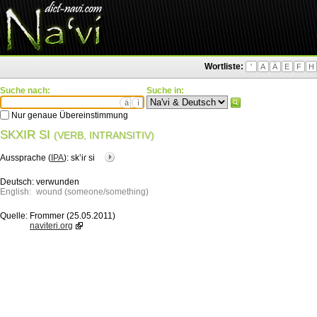
Wortliste:
'
A
Ä
E
F
H
Suche nach:
Suche in:
ä
ì
Nur genaue Übereinstimmung
SKXIR SI
(VERB, INTRANSITIV)
Aussprache (
IPA
):
skʼiɾ si
Deutsch:
verwunden
English:
wound (someone/something)
Quelle:
Frommer (25.05.2011)
naviteri.org