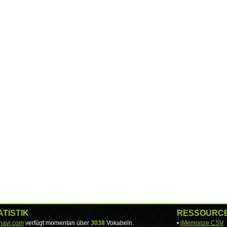
ATISTIK
RESSOURC
-navi.com
verfügt momentan über
3038
Vokabeln.
•
jMemorize CSV