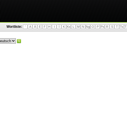
Wortliste:
'
A
Ä
E
F
H
I
Ì
K
Kx
L
M
N
Ng
O
P
Px
R
S
T
Ts
T