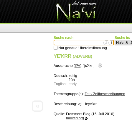
Suche nach:
Suche in:
ä
ì
Nur genaue Übereinstimmung
YE'KRR
(ADVERB)
Aussprache (
IPA
):
ˈjɛʔ.krˌ
Deutsch:
zeitig
früh
English:
early
Themengruppe(n):
Zeit / Zeitbeschreibungen
«
Beschreibung:
vgl.: leye'krr
Quelle:
Frommers Blog (16. Juli 2010)
naviteri.org