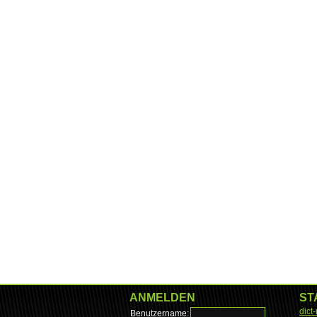
ANMELDEN
ST
dict
Benutzername: