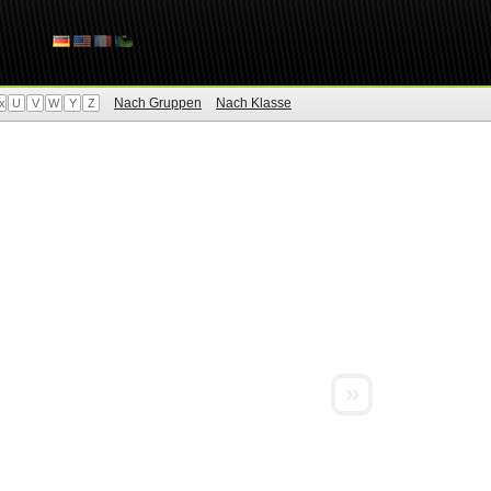
Nach Gruppen
Nach Klasse
x
U
V
W
Y
Z
»