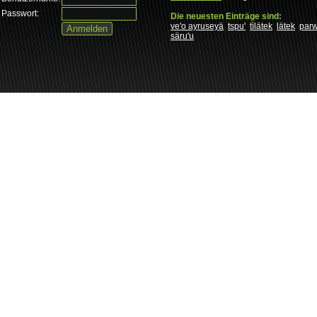
Passwort:
Die neuesten Einträge sind:
ve'o ayruseyä
tspu'
tìlätek
lätek
par
säru'u