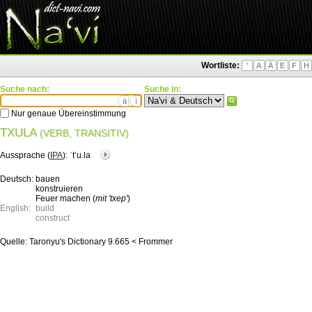
Wortliste:
'
A
Ä
E
F
H
Suche nach:
Suche in:
ä
ì
Nur genaue Übereinstimmung
TXULA
(VERB, TRANSITIV)
Aussprache (
IPA
):
ˈtʼu.la
Deutsch:
bauen
konstruieren
Feuer machen (
mit 'txep'
)
English:
build
construct
Quelle:
Taronyu's Dictionary 9.665 < Frommer