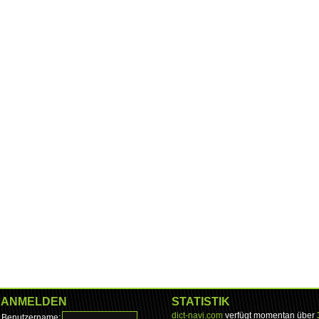
ANMELDEN
STATISTIK
dict-navi.com
verfügt momentan über
Benutzername: