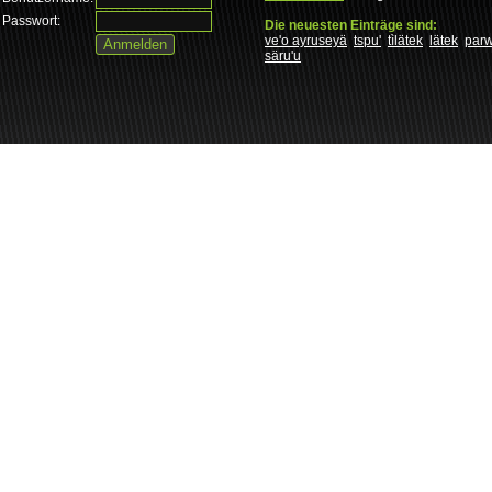
Passwort:
Die neuesten Einträge sind:
ve'o ayruseyä
tspu'
tìlätek
lätek
par
säru'u