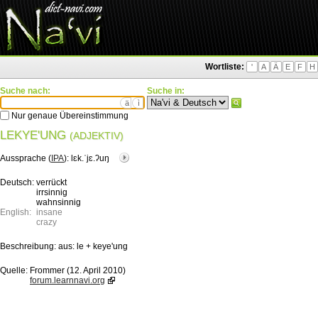
Wortliste:
'
A
Ä
E
F
H
Suche nach:
Suche in:
ä
ì
Nur genaue Übereinstimmung
LEKYE'UNG
(ADJEKTIV)
Aussprache (
IPA
):
lɛk.ˈjɛ.ʔuŋ
Deutsch:
verrückt
irrsinnig
wahnsinnig
English:
insane
crazy
Beschreibung:
aus: le + keye'ung
Quelle:
Frommer (12. April 2010)
forum.learnnavi.org