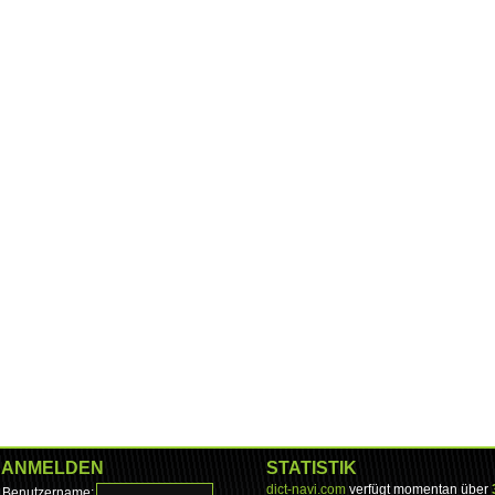
ANMELDEN
STATISTIK
dict-navi.com
verfügt momentan über
Benutzername: