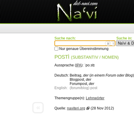
Suche nach:
Suche in:
ä
ì
Nur genaue Übereinstimmung
POSTÌ
(SUBSTANTIV / NOMEN)
Aussprache (
IPA
):
ˈpo.stɪ
Deutsch:
Beitrag,
der
(
in einem Forum oder Blog
)
Blogpost,
der
Forumpost,
der
English:
(forum/blog) post
Themengruppe(n):
Lehnwörter
«
Quelle:
naviteri.org
(28 Nov 2012)