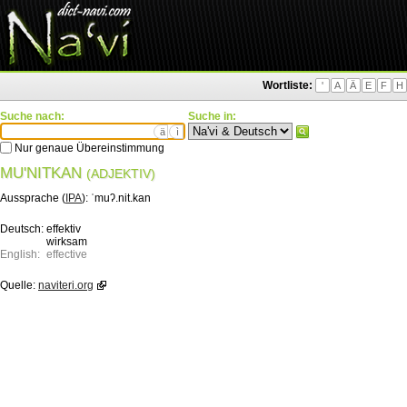
Wortliste:
'
A
Ä
E
F
H
Suche nach:
Suche in:
ä
ì
Nur genaue Übereinstimmung
MU'NITKAN
(ADJEKTIV)
Aussprache (
IPA
):
ˈmuʔ.nit.kan
Deutsch:
effektiv
wirksam
English:
effective
Quelle:
naviteri.org