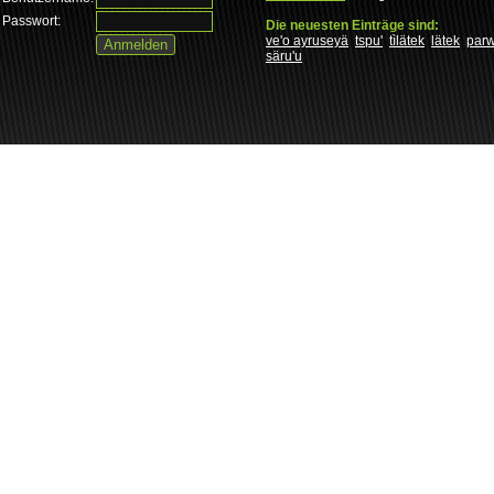
Passwort:
Die neuesten Einträge sind:
ve'o ayruseyä
tspu'
tìlätek
lätek
par
säru'u