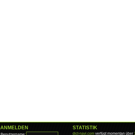
ANMELDEN
STATISTIK
dict-navi.com
verfügt momentan über
Benutzername: