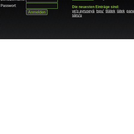
Passwort:
Die neuesten Einträge sind:
ve'o ayruseyä
tspu'
tìlätek
lätek
par
säru'u