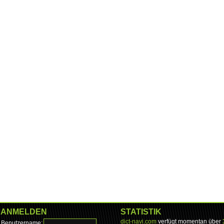
ANMELDEN
STATISTIK
dict-navi.com
verfügt momentan über
Benutzername: