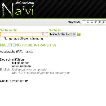
Wortliste:
'
A
Ä
E
F
H
Suche nach:
Suche in:
ä
ì
Nur genaue Übereinstimmung
NALSTENG
(VERB, INTRANSITIV)
Aussprache (
IPA
):
ˈnal.stɛŋ
Deutsch:
mitfühlen
Mitleid haben
Anteil nehmen
English:
feel empathy or compassion
with "hu" or topical for person felt empathy for
Quelle:
naviteri.org