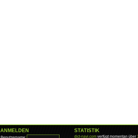
ANMELDEN
STATISTIK
dict-navi.com
verfügt momentan über
Benutzername: