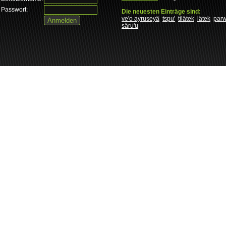
Passwort:
Die neuesten Einträge sind:
ve'o ayruseyä
tspu'
tìlätek
lätek
par
säru'u