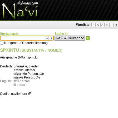
Wortliste:
'
A
Ä
E
F
H
Suche nach:
Suche in:
ä
ì
Nur genaue Übereinstimmung
SPXINTU
(SUBSTANTIV / NOMEN)
Aussprache (
IPA
):
ˈspʼin.tu
Deutsch:
Erkrankte, die/der
Kranke, die/der
erkrankte Person,
die
kranke Person,
die
English:
sick person
ill person
Quelle:
naviteri.org