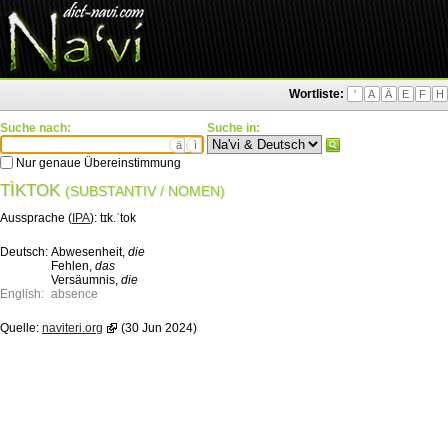
Wortliste:
'
A
Ä
E
F
H
Suche nach:
Suche in:
ä
ì
Nur genaue Übereinstimmung
TÌKTOK
(SUBSTANTIV / NOMEN)
Aussprache (
IPA
):
tɪk.ˈtok
Deutsch:
Abwesenheit,
die
Fehlen,
das
Versäumnis,
die
English:
absence
Quelle:
naviteri.org
(30 Jun 2024)