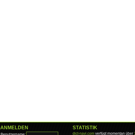
ANMELDEN
STATISTIK
dict-navi.com
verfügt momentan über
Benutzername: