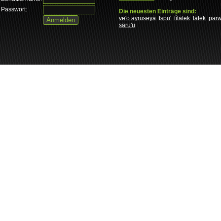
Passwort:
Die neuesten Einträge sind:
ve'o ayruseyä
tspu'
tìlätek
lätek
par
säru'u