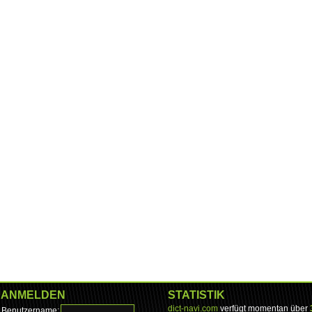
ANMELDEN
STATISTIK
dict-navi.com
verfügt momentan über
Benutzername: