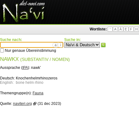
Wortliste:
'
A
Ä
E
F
H
Suche nach:
Suche in:
ä
ì
Nur genaue Übereinstimmung
NAWKX
(SUBSTANTIV / NOMEN)
Aussprache (
IPA
):
nawkʼ
Deutsch:
Knochenhelmrhinozeros
English:
bone helm rhino
Themengruppe(n):
Fauna
Quelle:
naviteri.org
(31 dec 2023)