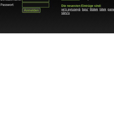
Passwort:
Die neuesten Einträge sind:
ve'o ayruseyä
tspu'
tìlätek
lätek
par
säru'u