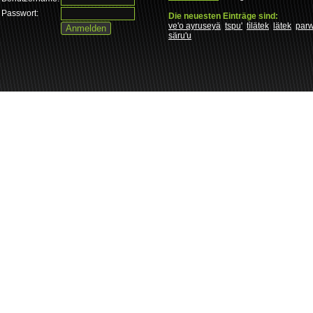
Passwort:
Die neuesten Einträge sind:
ve'o ayruseyä
tspu'
tìlätek
lätek
par
säru'u