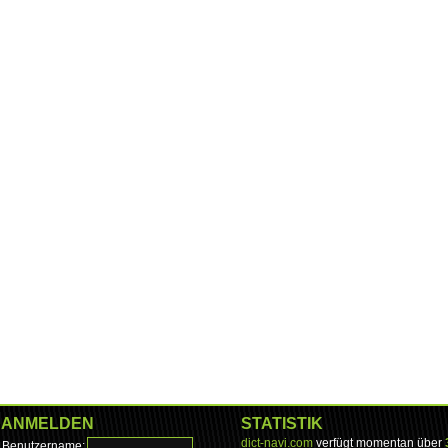
ANMELDEN
STATISTIK
dict-navi.com
verfügt momentan über
Benutzername: