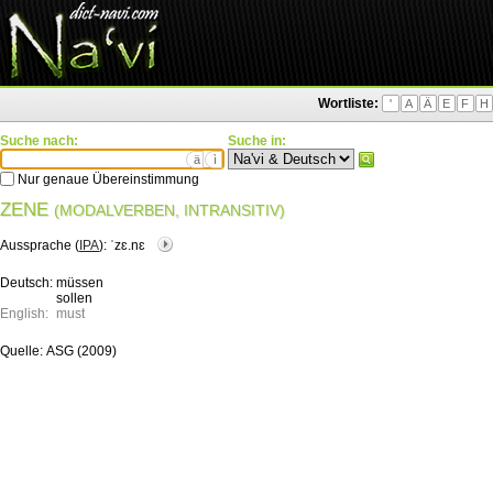
Wortliste:
'
A
Ä
E
F
H
Suche nach:
Suche in:
ä
ì
Nur genaue Übereinstimmung
ZENE
(MODALVERBEN, INTRANSITIV)
Aussprache (
IPA
):
ˈzɛ.nɛ
Deutsch:
müssen
sollen
English:
must
Quelle:
ASG (2009)