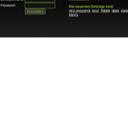
Passwort:
Die neuesten Einträge sind:
ve'o ayruseyä
tspu'
tìlätek
lätek
par
säru'u