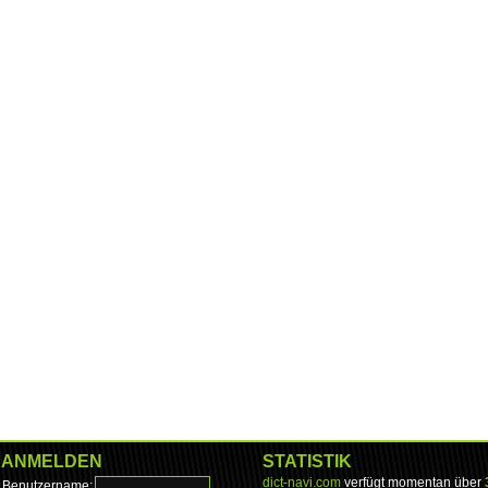
ANMELDEN
STATISTIK
dict-navi.com
verfügt momentan über
Benutzername: