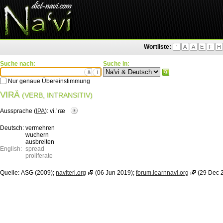
Wortliste:
'
A
Ä
E
F
H
Suche nach:
Suche in:
ä
ì
Nur genaue Übereinstimmung
VIRÄ
(VERB, INTRANSITIV)
Aussprache (
IPA
):
vi.ˈɾæ
Deutsch:
vermehren
wuchern
ausbreiten
English:
spread
proliferate
Quelle:
ASG (2009);
naviteri.org
(06 Jun 2019);
forum.learnnavi.org
(29 Dec 