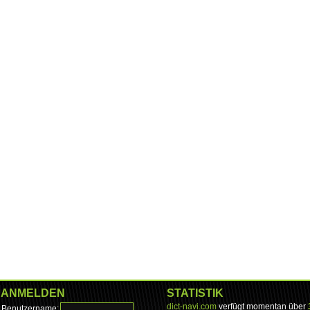
ANMELDEN
STATISTIK
dict-navi.com
verfügt momentan über
Benutzername: