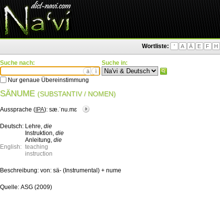
Wortliste:
'
A
Ä
E
F
H
Suche nach:
Suche in:
ä
ì
Nur genaue Übereinstimmung
SÄNUME
(SUBSTANTIV / NOMEN)
Aussprache (
IPA
):
sæ.ˈnu.mɛ
Deutsch:
Lehre,
die
Instruktion,
die
Anleitung,
die
English:
teaching
instruction
Beschreibung:
von: sä- (Instrumental) + nume
Quelle:
ASG (2009)