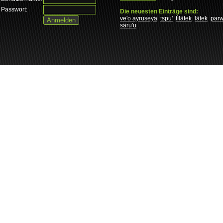
Passwort:
Die neuesten Einträge sind:
ve'o ayruseyä
tspu'
tìlätek
lätek
par
säru'u