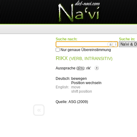
Suche nach:
Suche in:
ä
ì
Nur genaue Übereinstimmung
RIKX
(VERB, INTRANSITIV)
Aussprache (
IPA
):
ɾikʼ
Deutsch:
bewegen
Position wechseln
English:
move
shift position
Quelle:
ASG (2009)
«