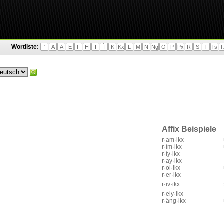
Wortliste:
'
A
Ä
E
F
H
I
Ì
K
Kx
L
M
N
Ng
O
P
Px
R
S
T
Ts
T
Affix Beispiele
r·am·ikx
r·ìm·ikx
r·ìy·ikx
r·ay·ikx
r·ol·ikx
r·er·ikx
r·iv·ikx
r·eiy·ikx
r·äng·ikx