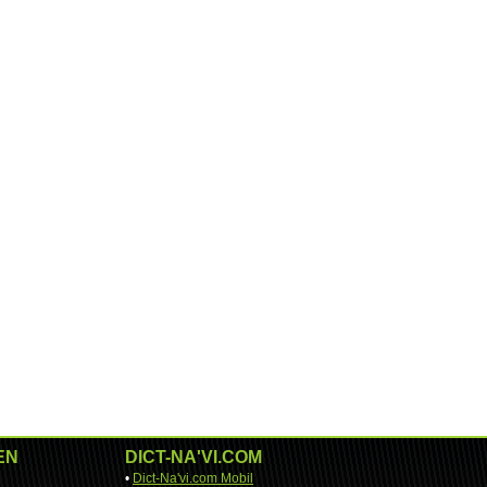
EN
DICT-NA'VI.COM
•
Dict-Na'vi.com Mobil