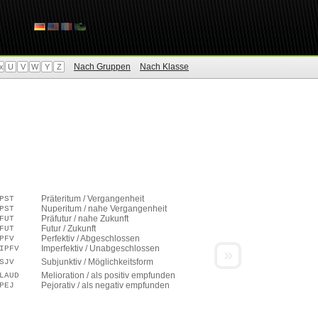
Nach Gruppen
Nach Klasse
x
U
V
W
Y
Z
Präteritum / Vergangenheit
PST
Nuperitum / nahe Vergangenheit
PST
Präfutur / nahe Zukunft
FUT
Futur / Zukunft
FUT
Perfektiv / Abgeschlossen
PFV
Imperfektiv / Unabgeschlossen
IPFV
»
Subjunktiv / Möglichkeitsform
SJV
Melioration / als positiv empfunden
LAUD
Pejorativ / als negativ empfunden
PEJ