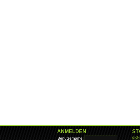
ANMELDEN
ST
dict
Benutzername: