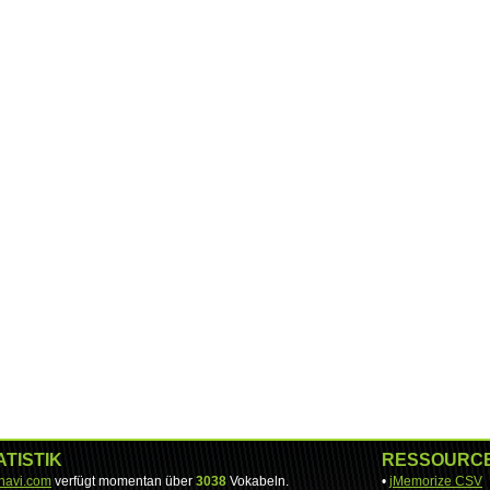
ATISTIK
RESSOURC
-navi.com
verfügt momentan über
3038
Vokabeln.
•
jMemorize CSV