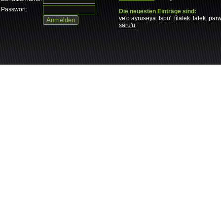
Passwort:
Die neuesten Einträge sind:
ve'o ayruseyä
tspu'
tìlätek
lätek
par
säru'u