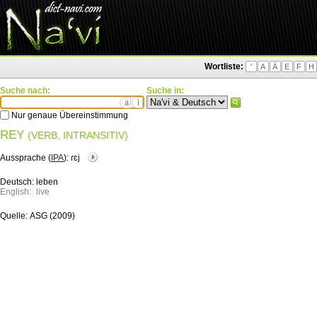
Wortliste:
'
A
Ä
E
F
H
Suche nach:
Suche in:
ä
ì
Nur genaue Übereinstimmung
REY
(VERB, INTRANSITIV)
Aussprache (
IPA
):
ɾɛj
Deutsch:
leben
English:
live
Quelle:
ASG (2009)