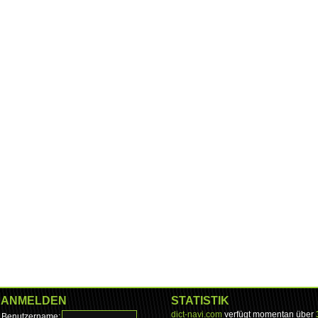
ANMELDEN
STATISTIK
dict-navi.com
verfügt momentan über
Benutzername: