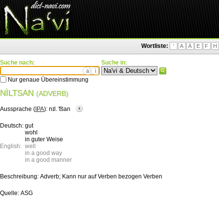
Wortliste:
'
A
Ä
E
F
H
Suche nach:
Suche in:
ä
ì
Nur genaue Übereinstimmung
NÌLTSAN
(ADVERB)
Aussprache (
IPA
):
nɪl.ˈ͡tsan
Deutsch:
gut
wohl
in guter Weise
English:
well
in a good way
in a good manner
Beschreibung:
Adverb; Kann nur auf Verben bezogen Verben
Quelle:
ASG