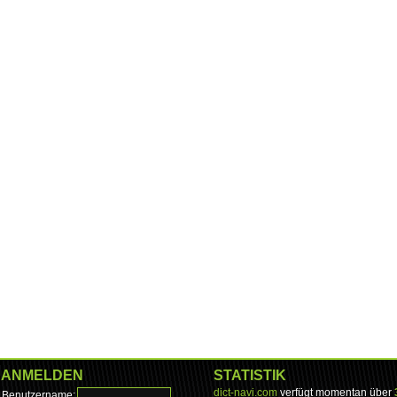
ANMELDEN
STATISTIK
dict-navi.com
verfügt momentan über
Benutzername: