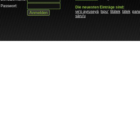
Passwort:
Die neuesten Einträge sind:
ve'o ayruseyä
tspu'
tìlätek
lätek
par
säru'u