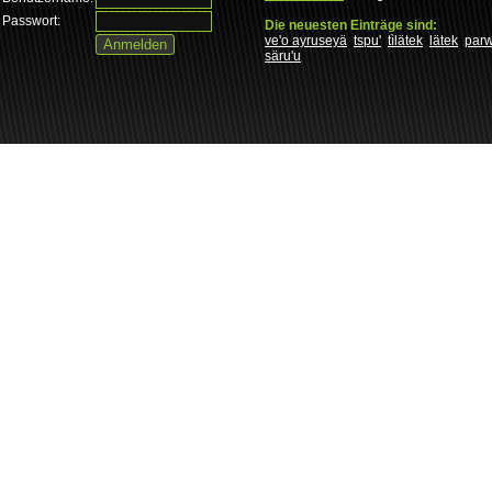
Passwort:
Die neuesten Einträge sind:
ve'o ayruseyä
tspu'
tìlätek
lätek
par
säru'u