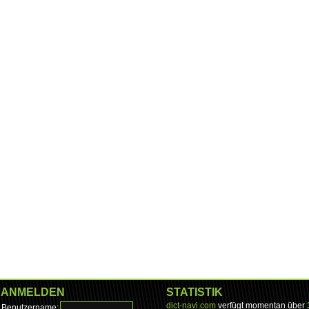
ANMELDEN
STATISTIK
dict-navi.com
verfügt momentan über
Benutzername: