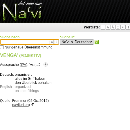
Wortliste:
'
A
Ä
E
F
H
Suche nach:
Suche in:
ä
ì
Nur genaue Übereinstimmung
VENGA'
(ADJEKTIV)
Aussprache (
IPA
):
ˈvɛ.ŋaʔ
Deutsch:
organisiert
alles im Griff haben
den Überblick behalten
English:
organized
on top of things
Quelle:
Frommer (02 Oct 2012)
naviteri.org