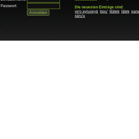
Passwort:
Die neuesten Einträge sind:
ve'o ayruseyä
tspu'
tìlätek
lätek
par
säru'u