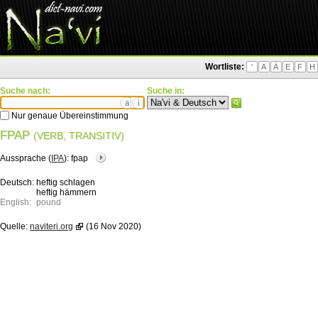
Wortliste:
'
A
Ä
E
F
H
Suche nach:
Suche in:
ä
ì
Nur genaue Übereinstimmung
FPAP
(VERB, TRANSITIV)
Aussprache (
IPA
):
fpap
Deutsch:
heftig schlagen
heftig hämmern
English:
pound
Quelle:
naviteri.org
(16 Nov 2020)