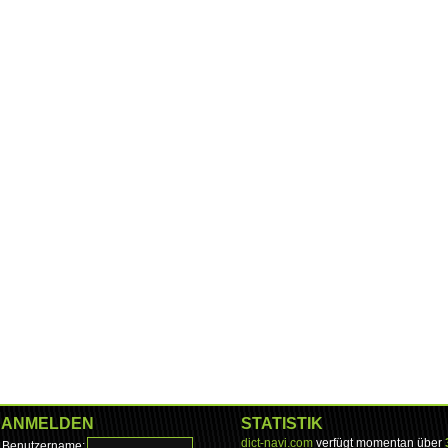
ANMELDEN
STATISTIK
dict-navi.com
verfügt momentan über
Benutzername: