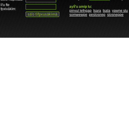
lì'u fte
aylì'u amip lu:
fpxiväkìm:
pinvul lefngap
tsara
tsala
yawne slu
somwewpe
peslosnep
slosneppe