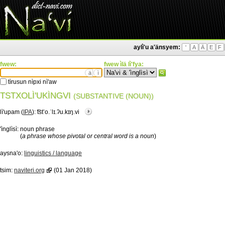
aylì'u a'änsyem:
'
A
Ä
E
F
fwew:
fwew ìlä lì'fya:
ä
ì
tìrusun nìpxi nì'aw
TSTXOLÌ'UKÌNGVI
(SUBSTANTIVE (NOUN))
lì'upam (
IPA
):
͡tstʼo.ˈlɪ.ʔu.kɪŋ.vi
'ìnglìsì:
noun phrase
(
a phrase whose pivotal or central word is a noun
)
aysna'o:
linguistics / language
tsim:
naviteri.org
(01 Jan 2018)