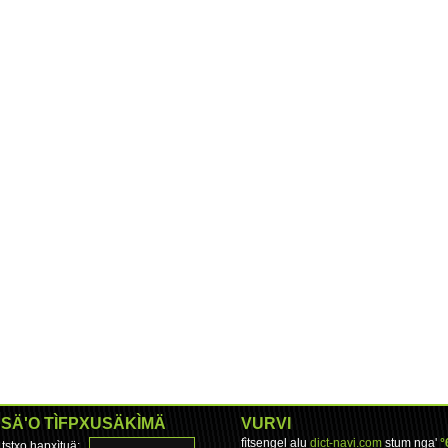
SÄ'O TÌFPXUSÄKÌMÄ
VURVI
fìtsengel alu
dict-navi.com
stum nga'
°
tstxo hapxìtuä: