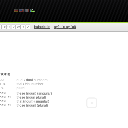
frafnetxele
ayfne'o aylì'uä
s
Tx
U
V
W
Y
Z
enong
dual / dual numbers
DU
trial / trial number
TRI
plural
PL
these {noun} (singular)
DEM
these {noun plural}
DEM PL
»
that {noun} (singular)
DEM
those {noun] (plural)
DEM PL