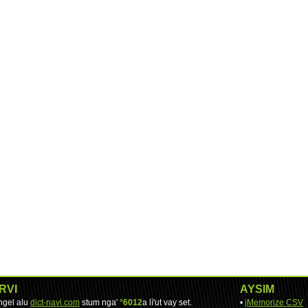
RVI
AYSIM
engel alu
dict-navi.com
stum nga'
°6012
a lì'ut vay set.
•
jMemorize CSV