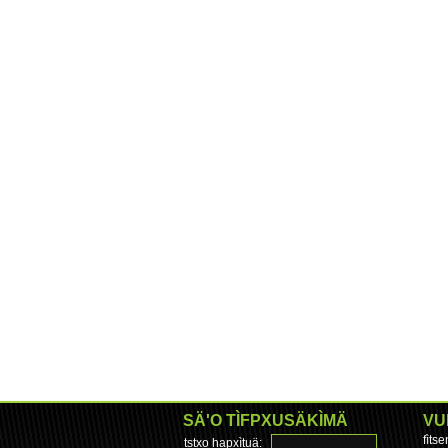
SÄ'O TÌFPXUSÄKÌMÄ
VU
fìts
tstxo hapxìtuä: