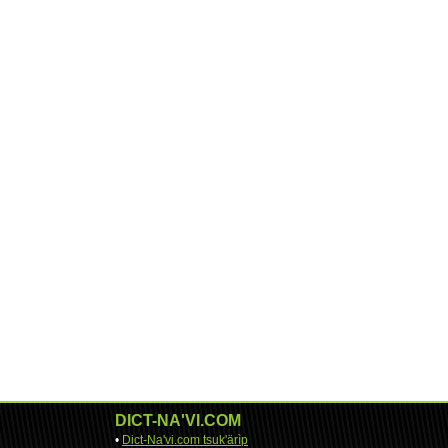
DICT-NA'VI.COM
•
Dict-Na'vi.com tsuk'ärìp