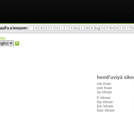
aylì'u a'änsyem:
'
A
Ä
E
F
H
I
Ì
K
Kx
L
M
N
Ng
O
P
Px
R
S
T
T
'fya:
hemlì'uviyä sìk
me·tnaw
pxe·tnaw
ay·etnaw
fì·'etnaw
fay·etnaw
tsa·'etnaw
tsay·etnaw