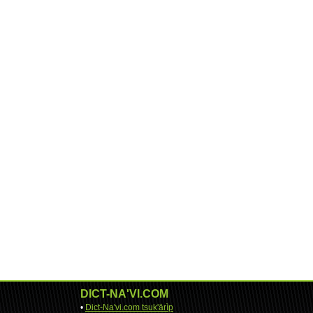
DICT-NA'VI.COM
•
Dict-Na'vi.com tsuk'ärìp