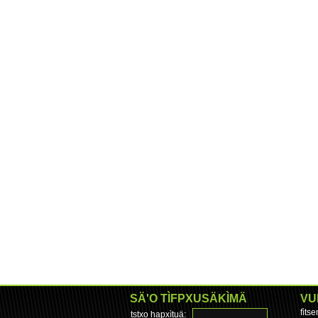
SÄ'O TÌFPXUSÄKÌMÄ
VU
fìts
tstxo hapxìtuä: