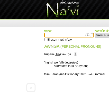
fwew:
fwew ìlä lì
ä
ì
tìrusun nìpxi nì'aw
AWNGA
(PERSONAL PRONOUNS)
lì'upam (
IPA
):
aw.ˈŋa
'ìnglìsì:
we (all) (
inclusive
)
shortened form of:
ayoeng
tsim:
Taronyu\'s Dictionary 10.015 => Frommer
«