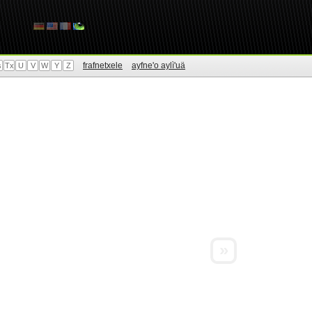
frafnetxele
ayfne'o aylì'uä
s
Tx
U
V
W
Y
Z
»