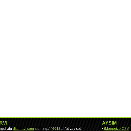
RVI
AYSIM
engel alu
dict-navi.com
stum nga'
°6012
a lì'ut vay set.
•
jMemorize CSV