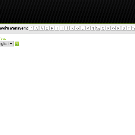
aylì'u a'änsyem:
'
A
Ä
E
F
H
I
Ì
K
Kx
L
M
N
Ng
O
P
Px
R
S
T
T
'fya: