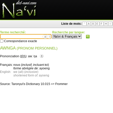
Liste de mots:
'
A
Ä
E
F
H
I
Terme recherché:
Recherche par langue:
ä
ì
Correspondance exacte
AWNGA
(PRONOM PERSONNEL)
Prononciation (
IPA
):
aw.ˈŋa
Français:
nous (
inclusif, incluant toi
)
forme abrégée de
: ayoeng
English:
we (all) (
inclusive
)
shortened form of:
ayoeng
Source:
Taronyu\'s Dictionary 10.015 => Frommer