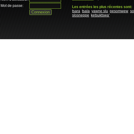
Mot de passe:
Les entrées les plus récentes sont:
tsara
tsala
yawne slu
pesomwew
s
slosneppe
ketsuktswa'