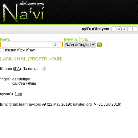
aylì'u a'änsyem:
'
A
Ä
E
F
fwew:
fwew ìlä lì'fya:
ä
ì
tìrusun nìpxi nì'aw
LANUTRAL
(PROPER NOUN)
lì'upam (
IPA
):
ˈla.nut.ɾal
'ìnglìsì:
dandetiger
candea inflata
aysna'o:
flora
tsim:
forum.learnnavi.org
(22 May 2019);
naviteri.org
(31 July 2019)