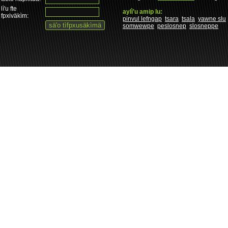
lì'u fte
aylì'u amip lu:
fpxiväkìm:
pinvul lefngap
tsara
tsala
yawne slu
somwewpe
peslosnep
slosneppe