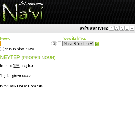
aylì'u a'änsyem:
'
A
Ä
E
F
fwew:
fwew ìlä lì'fya:
ä
ì
tìrusun nìpxi nì'aw
NEYTEP
(PROPER NOUN)
lì'upam (
IPA
):
nɛj.tɛp
'ìnglìsì:
given name
tsim:
Dark Horse Comic #2