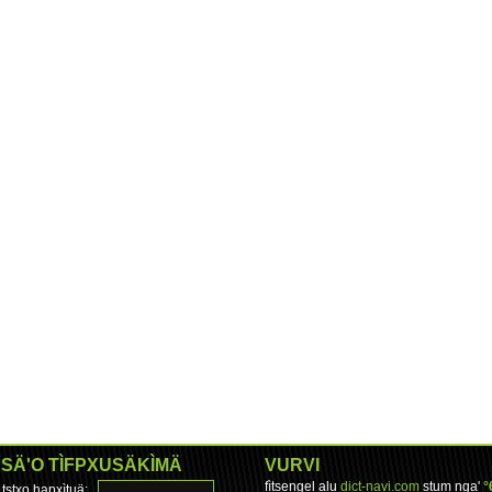
SÄ'O TÌFPXUSÄKÌMÄ
VURVI
fìtsengel alu
dict-navi.com
stum nga'
°
tstxo hapxìtuä: