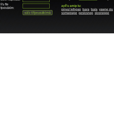
lì'u fte
aylì'u amip lu:
fpxiväkìm:
pinvul lefngap
tsara
tsala
yawne slu
somwewpe
peslosnep
slosneppe