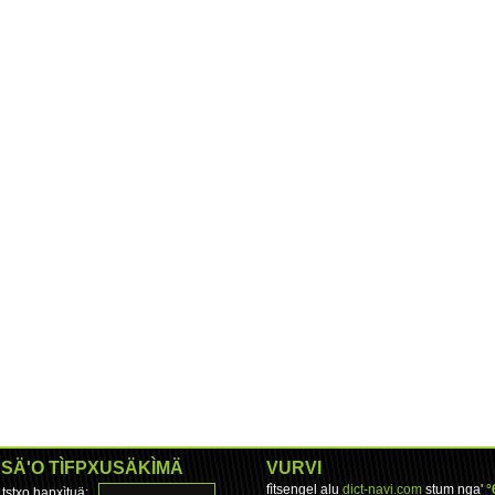
SÄ'O TÌFPXUSÄKÌMÄ
VURVI
fìtsengel alu
dict-navi.com
stum nga'
°
tstxo hapxìtuä: