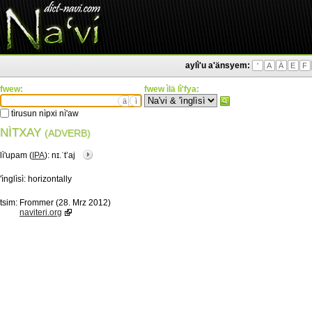
aylì'u a'änsyem:
'
A
Ä
E
F
fwew:
fwew ìlä lì'fya:
ä
ì
tìrusun nìpxi nì'aw
NÌTXAY
(ADVERB)
lì'upam (
IPA
):
nɪ.ˈtʼaj
'ìnglìsì:
horizontally
tsim:
Frommer (28. Mrz 2012)
naviteri.org