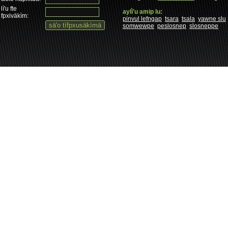
lì'u fte
aylì'u amip lu:
fpxiväkìm:
pinvul lefngap
tsara
tsala
yawne slu
somwewpe
peslosnep
slosneppe