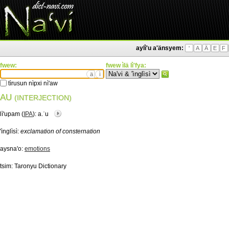
aylì'u a'änsyem:
'
A
Ä
E
F
fwew:
fwew ìlä lì'fya:
ä
ì
tìrusun nìpxi nì'aw
AU
(INTERJECTION)
lì'upam (
IPA
):
a.ˈu
'ìnglìsì:
exclamation of consternation
aysna'o:
emotions
tsim:
Taronyu Dictionary