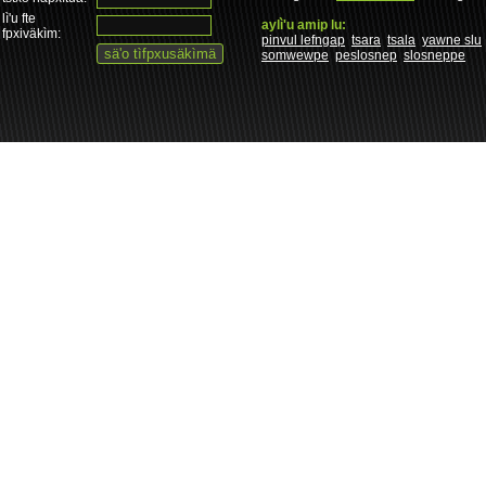
lì'u fte
aylì'u amip lu:
fpxiväkìm:
pinvul lefngap
tsara
tsala
yawne slu
somwewpe
peslosnep
slosneppe