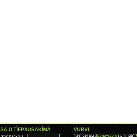
SÄ'O TÌFPXUSÄKÌMÄ
VURVI
fìtsengel alu
dict-navi.com
stum nga'
°
tstxo hapxìtuä: