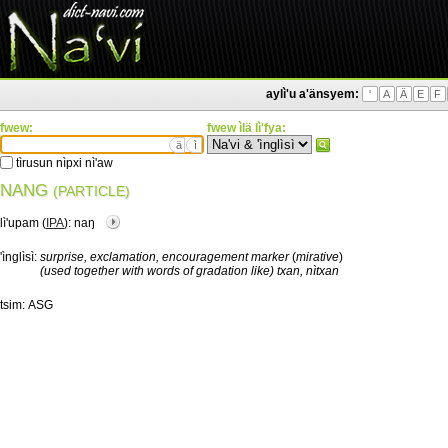
aylì'u a'änsyem:
'
A
Ä
E
F
fwew:
fwew ìlä lì'fya:
ä
ì
tìrusun nìpxi nì'aw
NANG
(PARTICLE)
lì'upam (
IPA
):
naŋ
'ìnglìsì:
surprise, exclamation, encouragement marker
(
mirative
)
(used together with words of gradation like) txan, nìtxan
tsim:
ASG