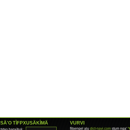
SÄ'O TÌFPXUSÄKÌMÄ
VURVI
fìtsengel alu
dict-navi.com
stum nga'
°
tstxo hapxìtuä: