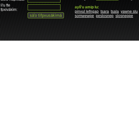
lì'u fte
aylì'u amip lu:
fpxiväkìm:
pinvul lefngap
tsara
tsala
yawne slu
somwewpe
peslosnep
slosneppe