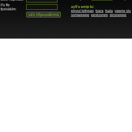
lì'u fte
aylì'u amip lu:
fpxiväkìm:
pinvul lefngap
tsara
tsala
yawne slu
somwewpe
peslosnep
slosneppe