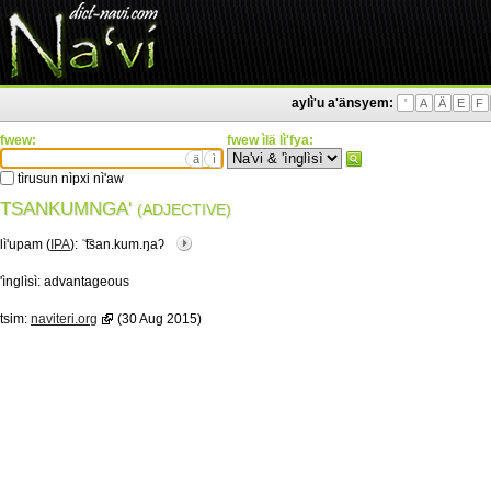
aylì'u a'änsyem:
'
A
Ä
E
F
fwew:
fwew ìlä lì'fya:
ä
ì
tìrusun nìpxi nì'aw
TSANKUMNGA'
(ADJECTIVE)
lì'upam (
IPA
):
ˈ͡tsan.kum.ŋaʔ
'ìnglìsì:
advantageous
tsim:
naviteri.org
(30 Aug 2015)