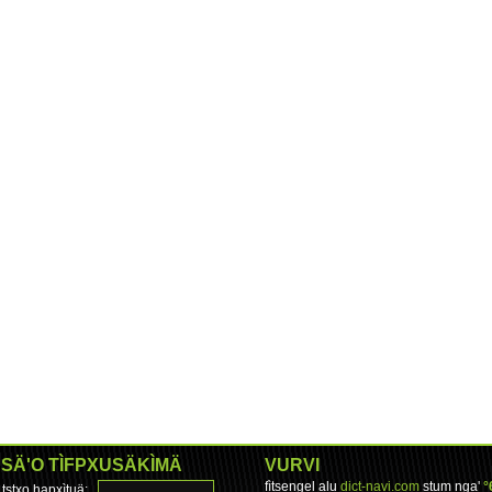
SÄ'O TÌFPXUSÄKÌMÄ
VURVI
fìtsengel alu
dict-navi.com
stum nga'
°
tstxo hapxìtuä: