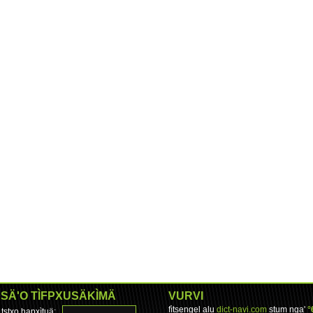
SÄ'O TÌFPXUSÄKÌMÄ
VURVI
fìtsengel alu
dict-navi.com
stum nga'
°
tstxo hapxìtuä: