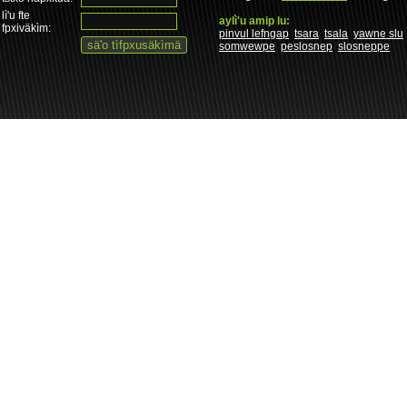
lì'u fte
aylì'u amip lu:
fpxiväkìm:
pinvul lefngap
tsara
tsala
yawne slu
somwewpe
peslosnep
slosneppe