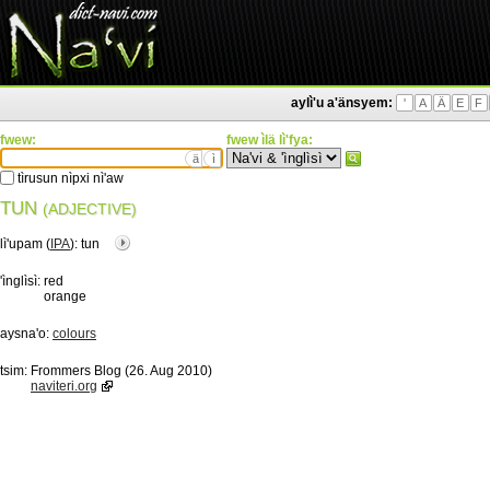
aylì'u a'änsyem:
'
A
Ä
E
F
fwew:
fwew ìlä lì'fya:
ä
ì
tìrusun nìpxi nì'aw
TUN
(ADJECTIVE)
lì'upam (
IPA
):
tun
'ìnglìsì:
red
orange
aysna'o:
colours
tsim:
Frommers Blog (26. Aug 2010)
naviteri.org