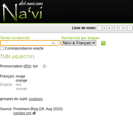
Liste de mots:
'
A
Ä
E
F
H
I
Terme recherché:
Recherche par langue:
ä
ì
Correspondance exacte
TUN
(ADJECTIF)
Prononciation (
IPA
):
tun
Français:
rouge
orange
English:
red
orange
groupes du sujet:
couleurs
Source:
Frommers Blog (26. Aug 2010)
naviteri.org