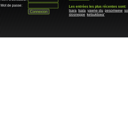
Mot de passe:
Les entrées les plus récentes sont:
tsara
tsala
yawne slu
pesomwew
s
slosneppe
ketsuktswa'