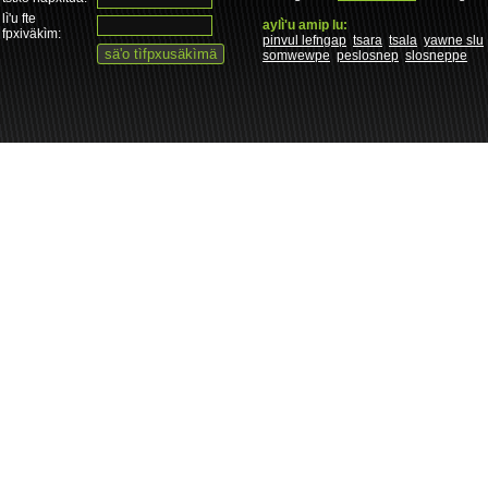
lì'u fte
aylì'u amip lu:
fpxiväkìm:
pinvul lefngap
tsara
tsala
yawne slu
somwewpe
peslosnep
slosneppe