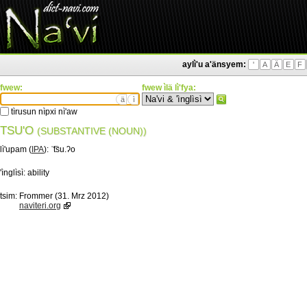
aylì'u a'änsyem:
'
A
Ä
E
F
fwew:
fwew ìlä lì'fya:
ä
ì
tìrusun nìpxi nì'aw
TSU'O
(SUBSTANTIVE (NOUN))
lì'upam (
IPA
):
ˈ͡tsu.ʔo
'ìnglìsì:
ability
tsim:
Frommer (31. Mrz 2012)
naviteri.org