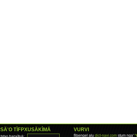
SÄ'O TÌFPXUSÄKÌMÄ
VURVI
fìtsengel alu
dict-navi.com
stum nga'
°
tstxo hapxìtuä: