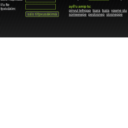
lì'u fte
aylì'u amip lu:
fpxiväkìm:
pinvul lefngap
tsara
tsala
yawne slu
somwewpe
peslosnep
slosneppe