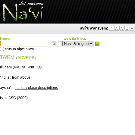
aylì'u a'änsyem:
'
A
Ä
E
F
fwew:
fwew ìlä lì'fya:
ä
ì
tìrusun nìpxi nì'aw
TA'EM
(ADVERB)
lì'upam (
IPA
):
ta.ˈʔɛm
'ìnglìsì:
from above
aysna'o:
places / place descriptions
tsim:
ASG (2009)