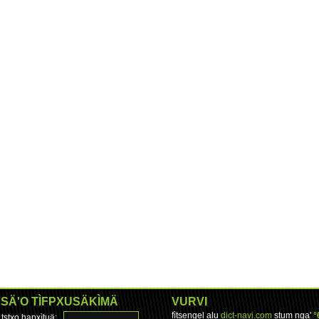
SÄ'O TÌFPXUSÄKÌMÄ
VURVI
fìtsengel alu
dict-navi.com
stum nga'
°
tstxo hapxìtuä: