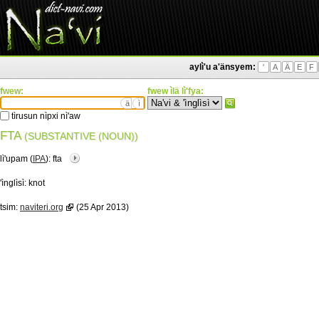
aylì'u a'änsyem:
'
A
Ä
E
F
fwew:
fwew ìlä lì'fya:
ä
ì
tìrusun nìpxi nì'aw
FTA
(SUBSTANTIVE (NOUN))
lì'upam (
IPA
):
fta
'ìnglìsì:
knot
tsim:
naviteri.org
(25 Apr 2013)