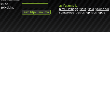
lì'u fte
aylì'u amip lu:
fpxiväkìm:
pinvul lefngap
tsara
tsala
yawne slu
somwewpe
peslosnep
slosneppe