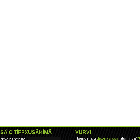
SÄ'O TÌFPXUSÄKÌMÄ
VURVI
fìtsengel alu
dict-navi.com
stum nga'
°
tstxo hapxìtuä: