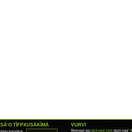
SÄ'O TÌFPXUSÄKÌMÄ
VURVI
fìtsengel alu
dict-navi.com
stum nga'
°
tstxo hapxìtuä: