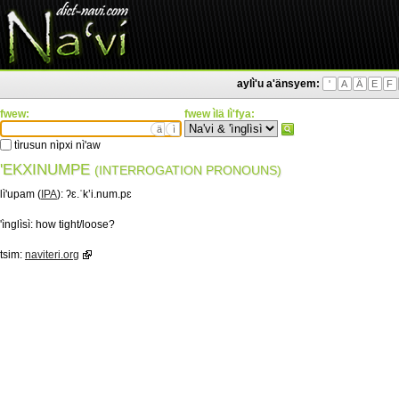
aylì'u a'änsyem:
'
A
Ä
E
F
fwew:
fwew ìlä lì'fya:
ä
ì
tìrusun nìpxi nì'aw
'EKXINUMPE
(INTERROGATION PRONOUNS)
lì'upam (
IPA
):
ʔɛ.ˈkʼi.num.pɛ
'ìnglìsì:
how tight/loose?
tsim:
naviteri.org