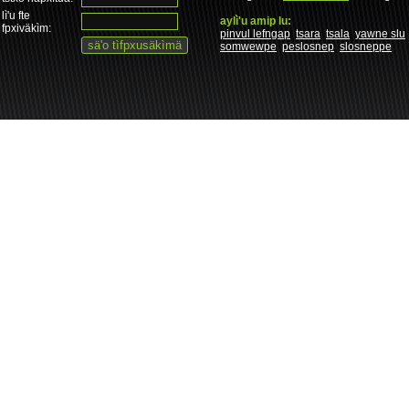
lì'u fte
aylì'u amip lu:
fpxiväkìm:
pinvul lefngap
tsara
tsala
yawne slu
somwewpe
peslosnep
slosneppe