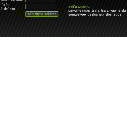
lì'u fte
aylì'u amip lu:
fpxiväkìm:
pinvul lefngap
tsara
tsala
yawne slu
somwewpe
peslosnep
slosneppe