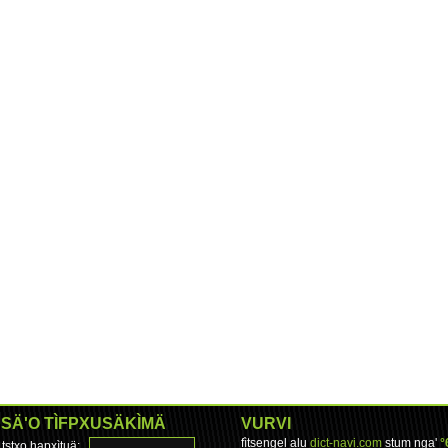
SÄ'O TÌFPXUSÄKÌMÄ
VURVI
fìtsengel alu
dict-navi.com
stum nga'
°
tstxo hapxìtuä: