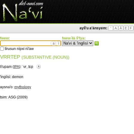
aylì'u a'änsyem:
'
A
Ä
E
F
fwew:
fwew ìlä lì'fya:
ä
ì
tìrusun nìpxi nì'aw
VRRTEP
(SUBSTANTIVE (NOUN))
lì'upam (
IPA
):
ˈvrˌ.tɛp
'ìnglìsì:
demon
aysna'o:
mythology
tsim:
ASG (2009)