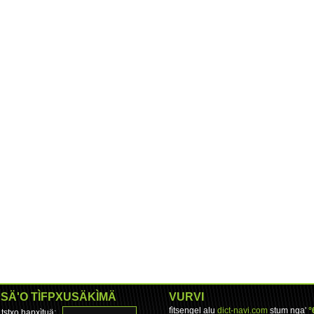
SÄ'O TÌFPXUSÄKÌMÄ
VURVI
fìtsengel alu
dict-navi.com
stum nga'
°
tstxo hapxìtuä: