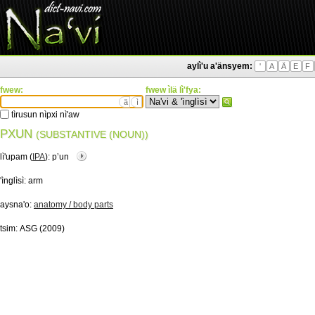
aylì'u a'änsyem:
'
A
Ä
E
F
fwew:
fwew ìlä lì'fya:
ä
ì
tìrusun nìpxi nì'aw
PXUN
(SUBSTANTIVE (NOUN))
lì'upam (
IPA
):
pʼun
'ìnglìsì:
arm
aysna'o:
anatomy / body parts
tsim:
ASG (2009)