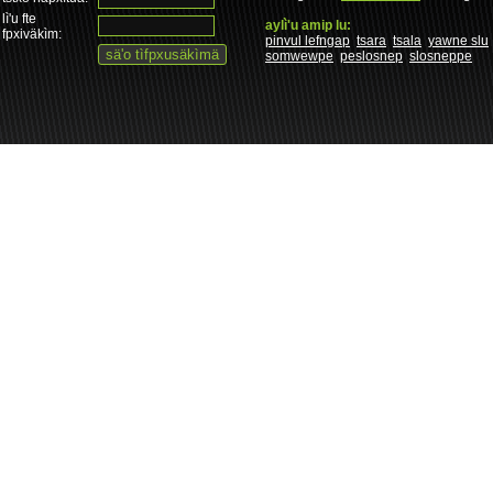
lì'u fte
aylì'u amip lu:
fpxiväkìm:
pinvul lefngap
tsara
tsala
yawne slu
somwewpe
peslosnep
slosneppe