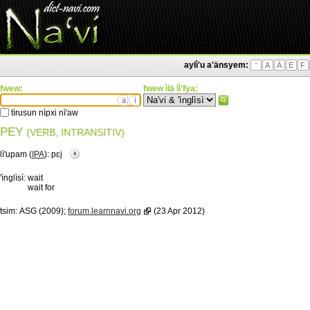
aylì'u a'änsyem:
'
A
Ä
E
F
fwew:
fwew ìlä lì'fya:
ä
ì
tìrusun nìpxi nì'aw
PEY
(VERB, INTRANSITIV)
lì'upam (
IPA
):
pɛj
'ìnglìsì:
wait
wait for
tsim:
ASG (2009);
forum.learnnavi.org
(23 Apr 2012)