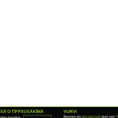
SÄ'O TÌFPXUSÄKÌMÄ
VURVI
fìtsengel alu
dict-navi.com
stum nga'
°
tstxo hapxìtuä: