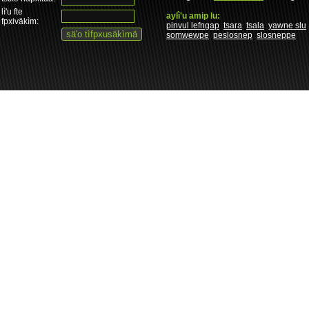
lì'u fte
aylì'u amip lu:
fpxiväkìm:
pinvul lefngap
tsara
tsala
yawne slu
somwewpe
peslosnep
slosneppe