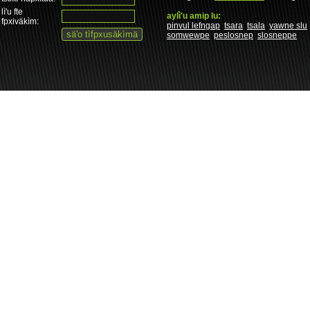
lì'u fte
aylì'u amip lu:
fpxiväkìm:
pinvul lefngap
tsara
tsala
yawne slu
somwewpe
peslosnep
slosneppe