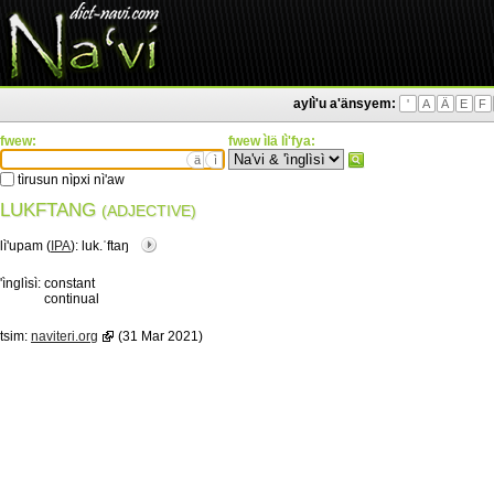
aylì'u a'änsyem:
'
A
Ä
E
F
fwew:
fwew ìlä lì'fya:
ä
ì
tìrusun nìpxi nì'aw
LUKFTANG
(ADJECTIVE)
lì'upam (
IPA
):
luk.ˈftaŋ
'ìnglìsì:
constant
continual
tsim:
naviteri.org
(31 Mar 2021)