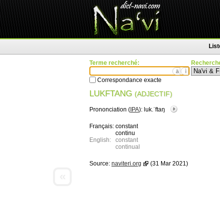
Lis
Terme recherché:
Recherche
ä
ì
Correspondance exacte
LUKFTANG
(ADJECTIF)
Prononciation (
IPA
):
luk.ˈftaŋ
Français:
constant
continu
English:
constant
continual
Source:
naviteri.org
(31 Mar 2021)
«