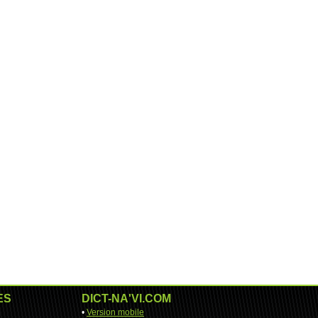
ES
DICT-NA'VI.COM
•
Version mobile