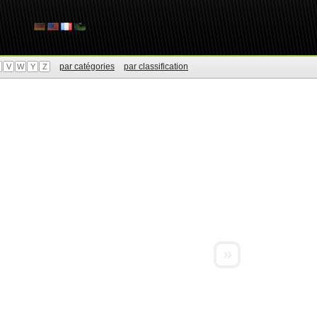
par catégories
par classification
V
W
Y
Z
»