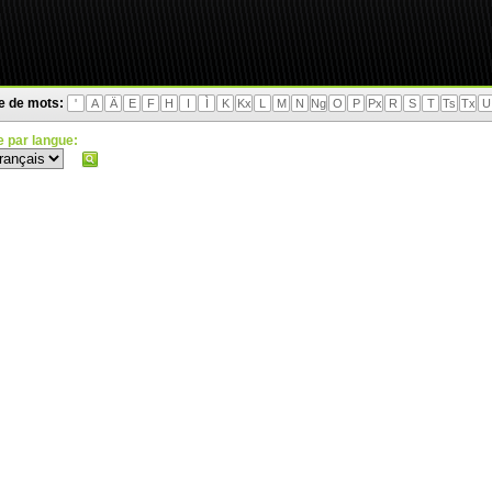
te de mots:
'
A
Ä
E
F
H
I
Ì
K
Kx
L
M
N
Ng
O
P
Px
R
S
T
Ts
Tx
U
 par langue: