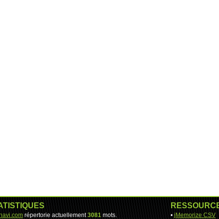
ATISTIQUES
RESSOURC
-navi.com
répertorie actuellement
3081
mots.
•
jMemorize CSV