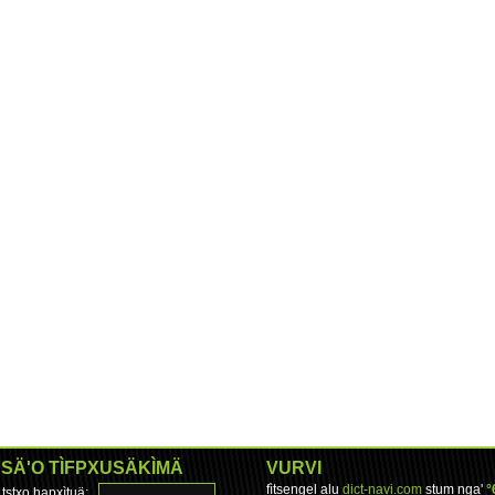
SÄ'O TÌFPXUSÄKÌMÄ
VURVI
fìtsengel alu
dict-navi.com
stum nga'
°
tstxo hapxìtuä: