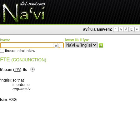
aylì'u a'änsyem:
'
A
Ä
E
F
fwew:
fwew ìlä lì'fya:
ä
ì
tìrusun nìpxi nì'aw
FTE
(CONJUNCTION)
lì'upam (
IPA
):
ftɛ
'ìnglìsì:
so that
in order to
requires iv
tsim:
ASG