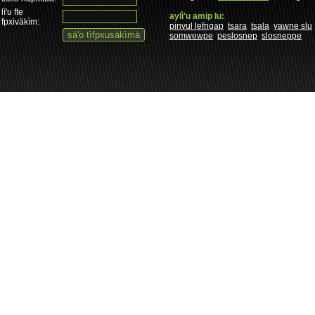
lì'u fte
aylì'u amip lu:
fpxiväkìm:
pinvul lefngap
tsara
tsala
yawne slu
somwewpe
peslosnep
slosneppe