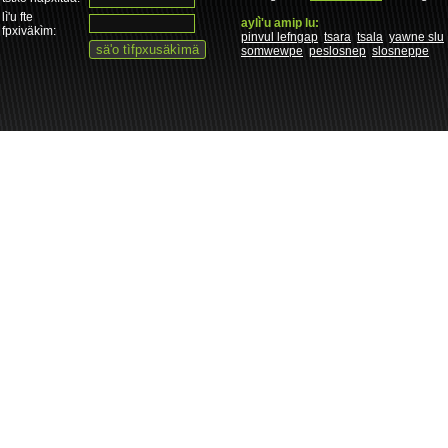
lì'u fte
aylì'u amip lu:
fpxiväkìm:
pinvul lefngap
tsara
tsala
yawne slu
somwewpe
peslosnep
slosneppe