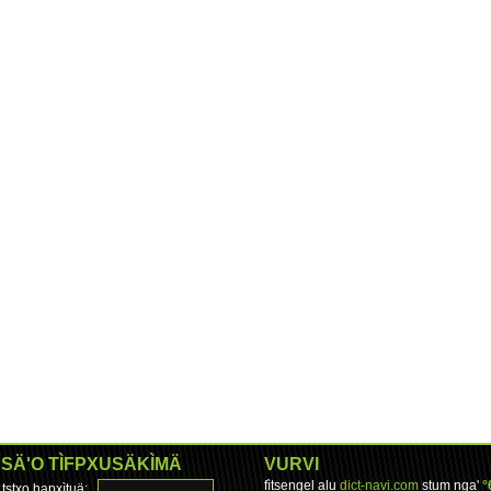
SÄ'O TÌFPXUSÄKÌMÄ
VURVI
fìtsengel alu
dict-navi.com
stum nga'
°
tstxo hapxìtuä: