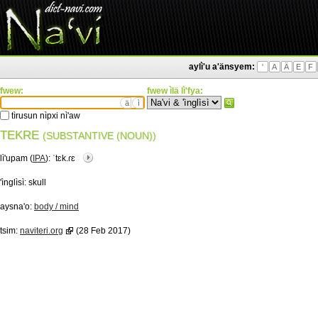
aylì'u a'änsyem:
'
A
Ä
E
F
fwew:
fwew ìlä lì'fya:
ä
ì
tìrusun nìpxi nì'aw
TEKRE
(SUBSTANTIVE (NOUN))
lì'upam (
IPA
):
ˈtɛk.ɾɛ
'ìnglìsì:
skull
aysna'o:
body / mind
tsim:
naviteri.org
(28 Feb 2017)