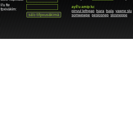
lì'u fte
aylì'u amip lu:
fpxiväkìm:
pinvul lefngap
tsara
tsala
yawne slu
somwewpe
peslosnep
slosneppe