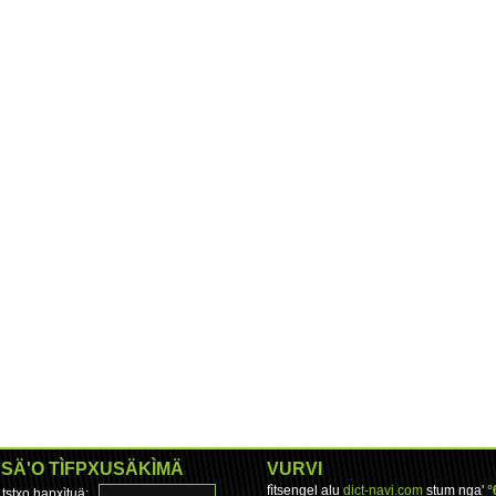
SÄ'O TÌFPXUSÄKÌMÄ
VURVI
fìtsengel alu
dict-navi.com
stum nga'
°
tstxo hapxìtuä: