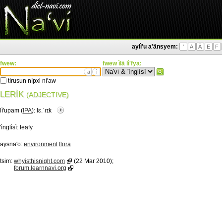
aylì'u a'änsyem:
'
A
Ä
E
F
fwew:
fwew ìlä lì'fya:
ä
ì
tìrusun nìpxi nì'aw
LERÌK
(ADJECTIVE)
lì'upam (
IPA
):
lɛ.ˈɾɪk
'ìnglìsì:
leafy
aysna'o:
environment
flora
tsim:
whyisthisnight.com
(22 Mar 2010);
forum.learnnavi.org