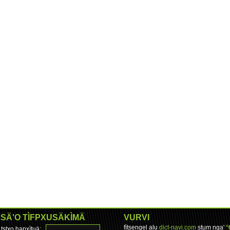
SÄ'O TÌFPXUSÄKÌMÄ
VURVI
fìtsengel alu
dict-navi.com
stum nga'
°
tstxo hapxìtuä: