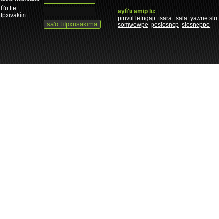
lì'u fte
aylì'u amip lu:
fpxiväkìm:
pinvul lefngap
tsara
tsala
yawne slu
somwewpe
peslosnep
slosneppe