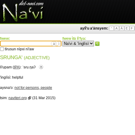
aylì'u a'änsyem:
'
A
Ä
E
F
fwew:
fwew ìlä lì'fya:
ä
ì
tìrusun nìpxi nì'aw
SRUNGA'
(ADJECTIVE)
lì'upam (
IPA
):
ˈsɾu.ŋaʔ
'ìnglìsì:
helpful
aysna'o:
not for persons, people
tsim:
naviteri.org
(31 Mar 2015)