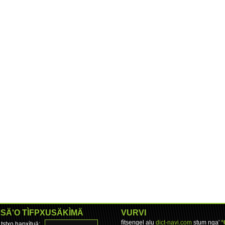
SÄ'O TÌFPXUSÄKÌMÄ
VURVI
fìtsengel alu
dict-navi.com
stum nga'
°
tstxo hapxìtuä: