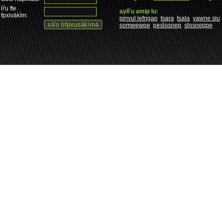
lì'u fte
aylì'u amip lu:
fpxiväkìm:
pinvul lefngap
tsara
tsala
yawne slu
somwewpe
peslosnep
slosneppe