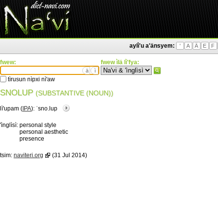
aylì'u a'änsyem:
'
A
Ä
E
F
fwew:
fwew ìlä lì'fya:
ä
ì
tìrusun nìpxi nì'aw
SNOLUP
(SUBSTANTIVE (NOUN))
lì'upam (
IPA
):
ˈsno.lup
'ìnglìsì:
personal style
personal aesthetic
presence
tsim:
naviteri.org
(31 Jul 2014)