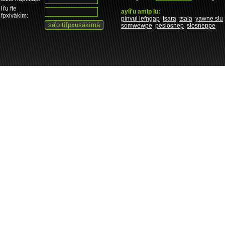
lì'u fte
aylì'u amip lu:
fpxiväkìm:
pinvul lefngap
tsara
tsala
yawne slu
somwewpe
peslosnep
slosneppe