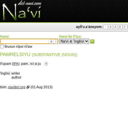
aylì'u a'änsyem:
'
A
Ä
E
F
fwew:
fwew ìlä lì'fya:
ä
ì
tìrusun nìpxi nì'aw
PAMRELSIYU
(SUBSTANTIVE (NOUN))
lì'upam (
IPA
):
pam.ˈɾɛl.si.ju
'ìnglìsì:
writer
author
tsim:
naviteri.org
(01 Aug 2013)