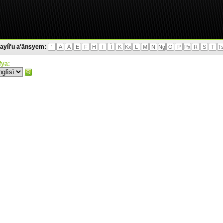
aylì'u a'änsyem:
'
A
Ä
E
F
H
I
Ì
K
Kx
L
M
N
Ng
O
P
Px
R
S
T
T
'fya: