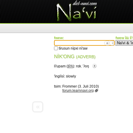
fwew:
fwew ìlä lì
ä
ì
tìrusun nìpxi nì'aw
NÌK'ONG
(ADVERB)
lì'upam (
IPA
):
nɪk.ˈʔoŋ
'ìnglìsì:
slowly
tsim:
Frommer (3. Juli 2010)
forum.learnnavi.org
«