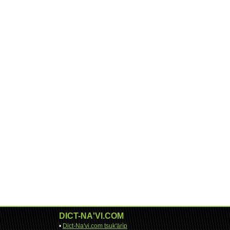
DICT-NA'VI.COM
•
Dict-Na'vi.com tsuk'ärìp