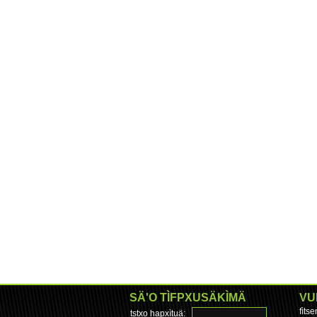
SÄ'O TÌFPXUSÄKÌMÄ
VU
fìts
tstxo hapxìtuä: