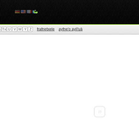
frafnetxele
ayfne'o aylì'uä
s
Tx
U
V
W
Y
Z
»