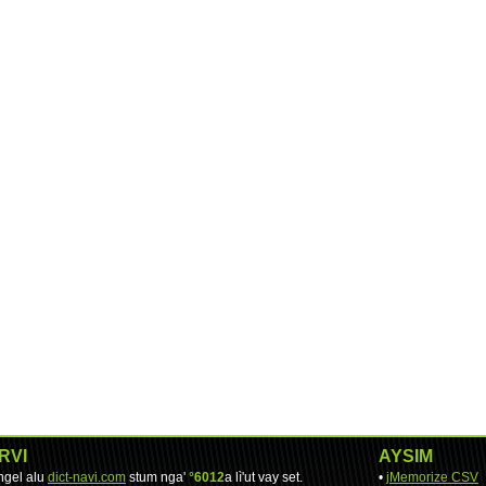
RVI
AYSIM
engel alu
dict-navi.com
stum nga'
°6012
a lì'ut vay set.
•
jMemorize CSV