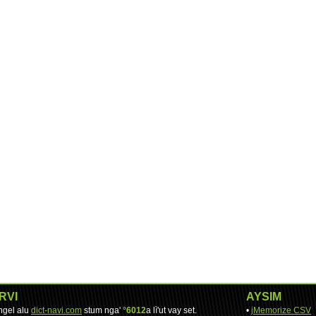
RVI
AYSIM
engel alu
dict-navi.com
stum nga'
°6012
a lì'ut vay set.
•
jMemorize CSV