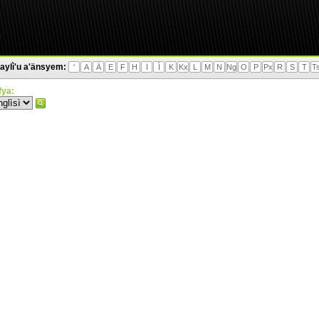
aylì'u a'änsyem:
'
A
Ä
E
F
H
I
Ì
K
Kx
L
M
N
Ng
O
P
Px
R
S
T
T
'fya: