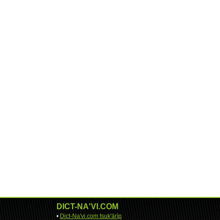
DICT-NA'VI.COM
•
Dict-Na'vi.com tsuk'ärìp