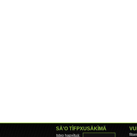
SÄ'O TÌFPXUSÄKÌMÄ
VU
fìts
tstxo hapxìtuä: