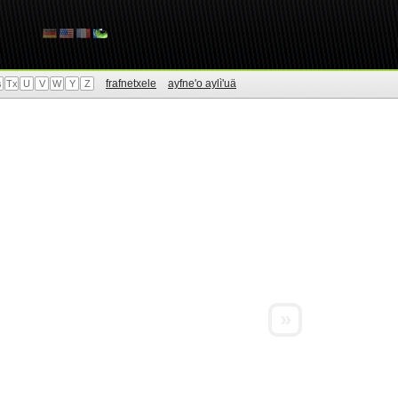
frafnetxele
ayfne'o aylì'uä
s
Tx
U
V
W
Y
Z
»