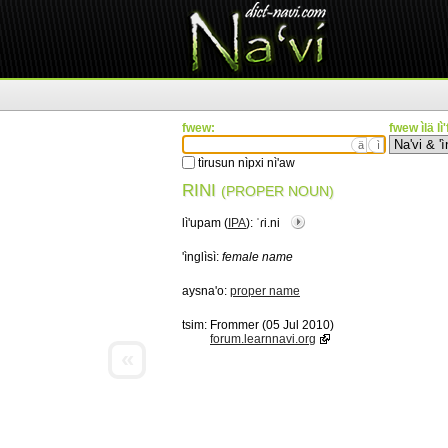
fwew:
fwew ìlä lì
ä
ì
tìrusun nìpxi nì'aw
RINI
(PROPER NOUN)
lì'upam (
IPA
):
ˈɾi.ni
'ìnglìsì:
female name
aysna'o:
proper name
tsim:
Frommer (05 Jul 2010)
forum.learnnavi.org
«