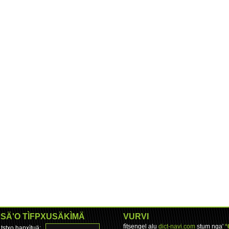
SÄ'O TÌFPXUSÄKÌMÄ
VURVI
fìtsengel alu
dict-navi.com
stum nga'
°
tstxo hapxìtuä: