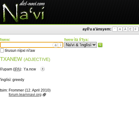
aylì'u a'änsyem:
'
A
Ä
E
F
fwew:
fwew ìlä lì'fya:
ä
ì
tìrusun nìpxi nì'aw
TXANEW
(ADJECTIVE)
lì'upam (
IPA
):
ˈtʼa.nɛw
'ìnglìsì:
greedy
tsim:
Frommer (12. April 2010)
forum.learnnavi.org