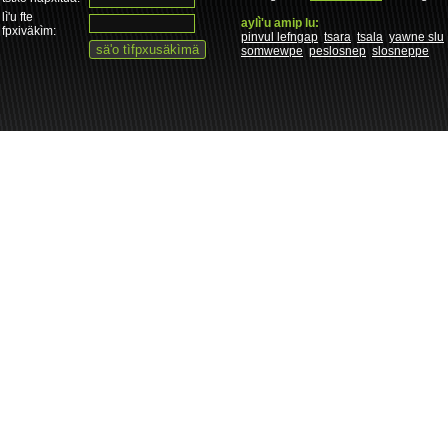
lì'u fte
aylì'u amip lu:
fpxiväkìm:
pinvul lefngap
tsara
tsala
yawne slu
somwewpe
peslosnep
slosneppe