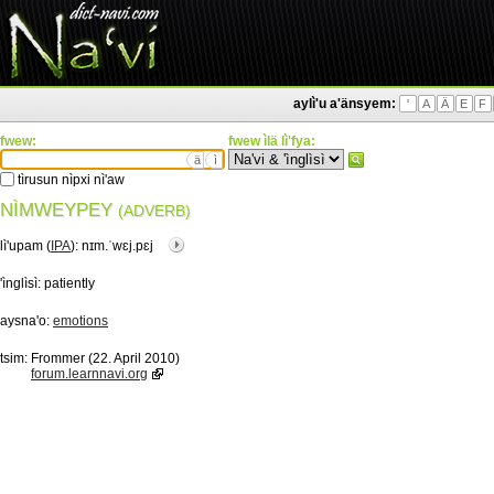
aylì'u a'änsyem:
'
A
Ä
E
F
fwew:
fwew ìlä lì'fya:
ä
ì
tìrusun nìpxi nì'aw
NÌMWEYPEY
(ADVERB)
lì'upam (
IPA
):
nɪm.ˈwɛj.pɛj
'ìnglìsì:
patiently
aysna'o:
emotions
tsim:
Frommer (22. April 2010)
forum.learnnavi.org