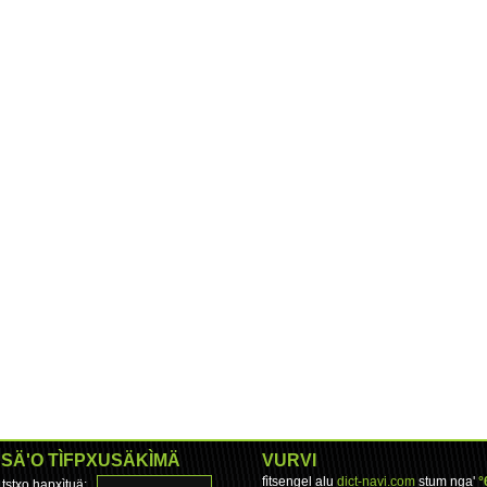
SÄ'O TÌFPXUSÄKÌMÄ
VURVI
fìtsengel alu
dict-navi.com
stum nga'
°
tstxo hapxìtuä: