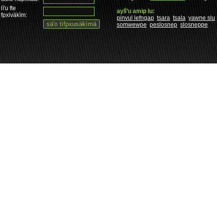
lì'u fte
aylì'u amip lu:
fpxiväkìm:
pinvul lefngap
tsara
tsala
yawne slu
somwewpe
peslosnep
slosneppe