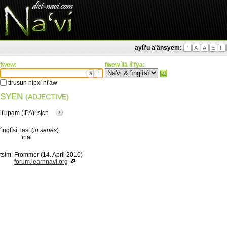
aylì'u a'änsyem:
'
A
Ä
E
F
fwew:
fwew ìlä lì'fya:
ä
ì
tìrusun nìpxi nì'aw
SYEN
(ADJECTIVE)
lì'upam (
IPA
):
sjɛn
'ìnglìsì:
last (
in series
)
final
tsim:
Frommer (14. April 2010)
forum.learnnavi.org