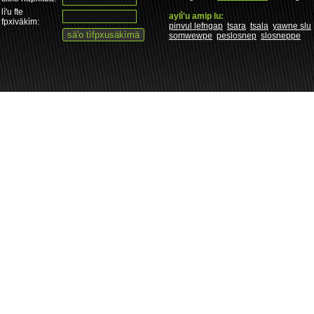
lì'u fte
aylì'u amip lu:
fpxiväkìm:
pinvul lefngap
tsara
tsala
yawne slu
somwewpe
peslosnep
slosneppe