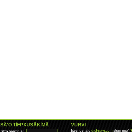
SÄ'O TÌFPXUSÄKÌMÄ
VURVI
fìtsengel alu
dict-navi.com
stum nga'
°
tstxo hapxìtuä: